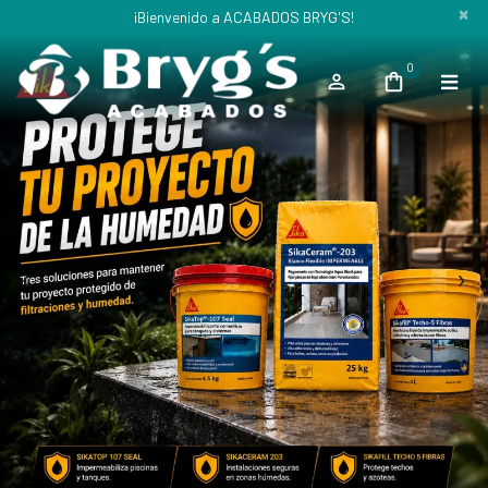
×
¡Bienvenido a ACABADOS BRYG'S!
0
‹
›