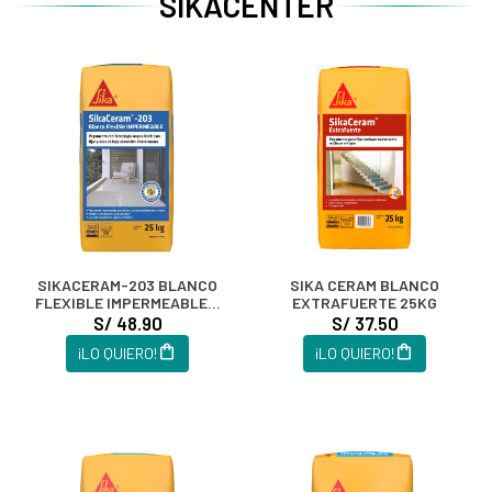
SIKACENTER
SIKACERAM-203 BLANCO
SIKA CERAM BLANCO
FLEXIBLE IMPERMEABLE X
EXTRAFUERTE 25KG
25 Kg
S/ 48.90
S/ 37.50
¡LO QUIERO!
¡LO QUIERO!