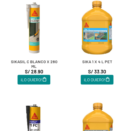
SIKASIL C BLANCO X 280
SIKA 1 X 4 L PET
ML
S/ 28.90
S/ 33.30
¡LO QUIERO!
¡LO QUIERO!