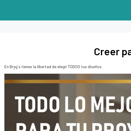
Creer pa
En Bryg´s tienes la libertad de elegir TODOS tus diseños.