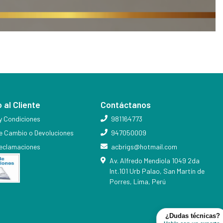
 al Cliente
Contáctanos
y Condiciones
981164773
de Cambio o Devoluciones
947050009
reclamaciones
acbrigs@hotmail.com
Av. Alfredo Mendiola 1049 2da
Int.101 Urb Palao, San Martín de
Porres, Lima, Perú
¿Dudas técnicas?