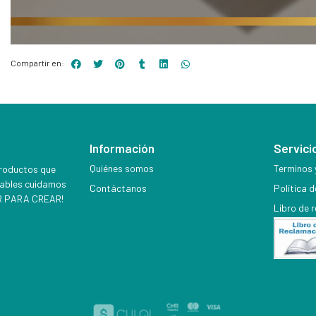
Compartir en:
Información
Servicio
Quiénes somos
Terminos 
productos que
iables cuidamos
Contáctanos
Política 
EER PARA CREAR!
Libro de 