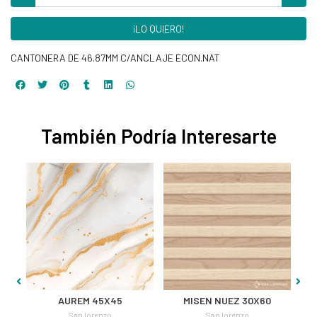
¡LO QUIERO!
CANTONERA DE 46.87MM C/ANCLAJE ECON.NAT
También Podría Interesarte
NTO
AUREM 45X45
MISEN NUEZ 30X60
San lorenzo
San lorenzo