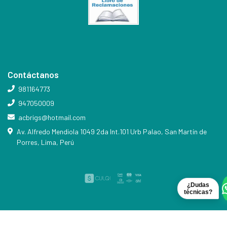
Contáctanos
981164773
947050009
acbrigs@hotmail.com
Av. Alfredo Mendiola 1049 2da Int.101 Urb Palao, San Martín de
Porres, Lima, Perú
¿Dudas
técnicas?
ACABADOS BRYG´S © 2026
Creado por
Bsale