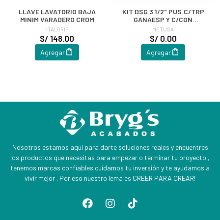
LLAVE LAVATORIO BAJA
KIT DSG 3 1/2" PUS.C/TRP
MINIM VARADERO CROM
GANAESP Y C/CON
(COMPLEMENTO
ITALGRIF
METUSA
MASLV443921)
S/ 148.00
S/ 0.00
Agregar
Agregar
Nosotros estamos aquí para darte soluciones reales y encuentres
los productos que necesitas para empezar o terminar tu proyecto ,
tenemos marcas confiables cuidamos tu inversión y te ayudamos a
vivir mejor . Por eso nuestro lema es CREER PARA CREAR!