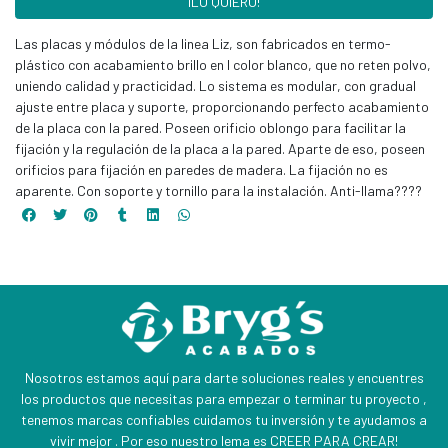
¡LO QUIERO!
Las placas y módulos de la linea Liz, son fabricados en termo-
plástico con acabamiento brillo en l color blanco, que no reten polvo,
uniendo calidad y practicidad. Lo sistema es modular, con gradual
ajuste entre placa y suporte, proporcionando perfecto acabamiento
de la placa con la pared. Poseen orificio oblongo para facilitar la
fijación y la regulación de la placa a la pared. Aparte de eso, poseen
orificios para fijación en paredes de madera. La fijación no es
aparente. Con soporte y tornillo para la instalación. Anti-llama????
Nosotros estamos aquí para darte soluciones reales y encuentres
los productos que necesitas para empezar o terminar tu proyecto ,
tenemos marcas confiables cuidamos tu inversión y te ayudamos a
vivir mejor . Por eso nuestro lema es CREER PARA CREAR!