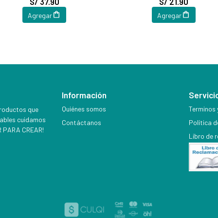
S/ 37.90
S/ 21.90
Agregar
Agregar
Información
Servicio
Quiénes somos
Terminos 
productos que
iables cuidamos
Contáctanos
Política 
EER PARA CREAR!
Libro de 