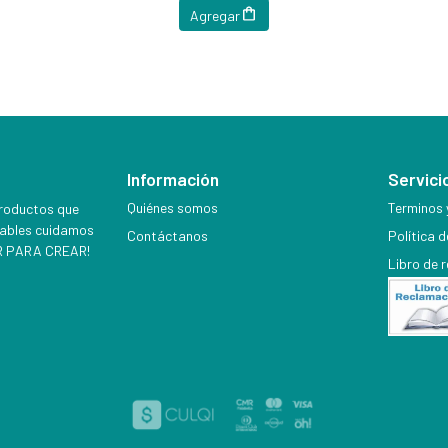
Agregar
Información
Servicio
Quiénes somos
Terminos 
productos que
iables cuidamos
Contáctanos
Política 
EER PARA CREAR!
Libro de 