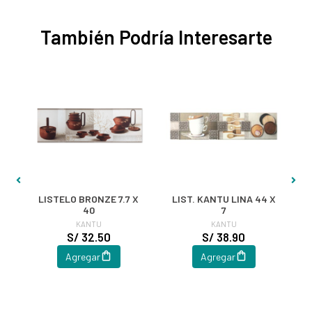
También Podría Interesarte
 X
LISTELO BRONZE 7.7 X
LIST. KANTU LINA 44 X
L
40
7
KANTU
KANTU
S/ 32.50
S/ 38.90
Agregar
Agregar