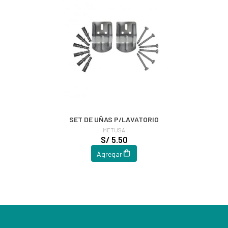
SET DE UÑAS P/LAVATORIO
METUSA
S/ 5.50
Agregar