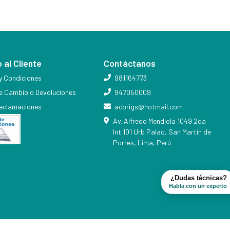
 al Cliente
Contáctanos
y Condiciones
981164773
de Cambio o Devoluciones
947050009
reclamaciones
acbrigs@hotmail.com
Av. Alfredo Mendiola 1049 2da
Int.101 Urb Palao, San Martín de
Porres, Lima, Perú
¿Dudas técnicas?
Habla con un experto