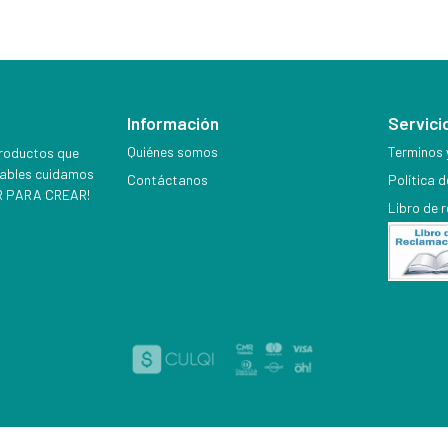
Información
Servicio
Quiénes somos
Terminos 
productos que
iables cuidamos
Contáctanos
Política 
EER PARA CREAR!
Libro de 
ACABADOS BRYG´S © 2026
Creado por
Bsale