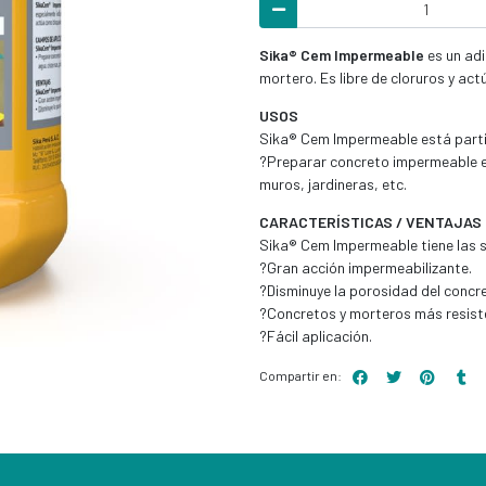
Sika® Cem Impermeable
es un adi
mortero. Es libre de cloruros y a
USOS
Sika® Cem Impermeable está parti
?Preparar concreto impermeable en
muros, jardineras, etc.
CARACTERÍSTICAS / VENTAJAS
Sika® Cem Impermeable tiene las s
?Gran acción impermeabilizante.
?Disminuye la porosidad del concr
?Concretos y morteros más resiste
?Fácil aplicación.
Compartir en: