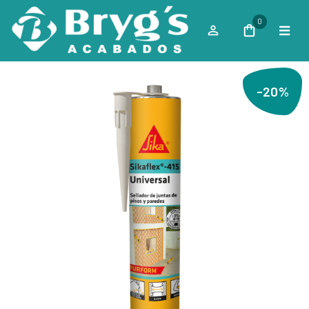
0
-20%