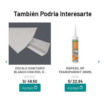
También Podría Interesarte
ZOCALO SANITARIO
MAPESIL GP
M
BLANCO CON RIEL DE
TRANSPARENT 280ML
ANCLAJE 10CM X 2MT
NEFUSAC
MAPEI
S/ 49.50
S/ 22.94
Agregar
Agregar