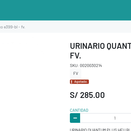
o e399-bl - fv.
URINARIO QUANT
FV.
SKU: 0020030214
FV
Agotado.
S/ 285.00
CANTIDAD
URINARIO QUANTUM PLUS HEU BL