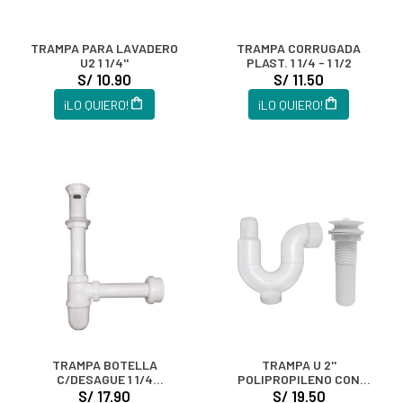
TRAMPA PARA LAVADERO
TRAMPA CORRUGADA
U2 1 1/4''
PLAST. 1 1/4 - 1 1/2
S/ 10.90
S/ 11.50
¡LO QUIERO!
¡LO QUIERO!
TRAMPA BOTELLA
TRAMPA U 2''
C/DESAGUE 1 1/4
POLIPROPILENO CON
POLIPROP
DESAGUE 1
S/ 17.90
S/ 19.50