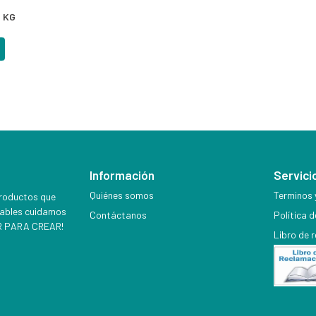
 KG
Información
Servicio
Quiénes somos
Terminos 
productos que
iables cuidamos
Contáctanos
Política 
EER PARA CREAR!
Libro de 