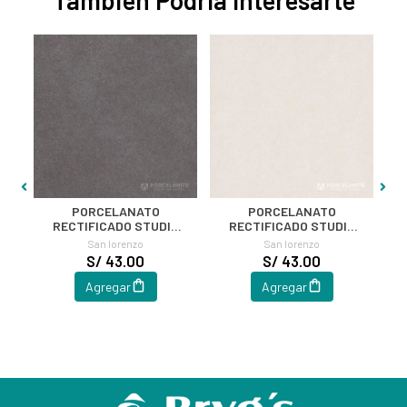
PORCELANATO
PORCELANATO
O
RECTIFICADO STUDIO
RECTIFICADO STUDIO
GRAFITO 60X60
HUESO 60X60
San lorenzo
San lorenzo
S/ 43.00
S/ 43.00
Agregar
Agregar